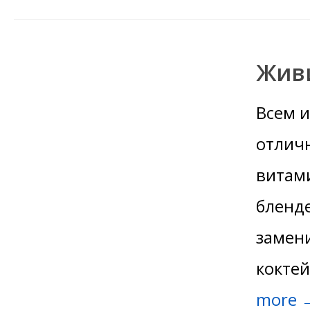
Жив
Всем и
отлич
витами
бленд
замени
коктей
more 