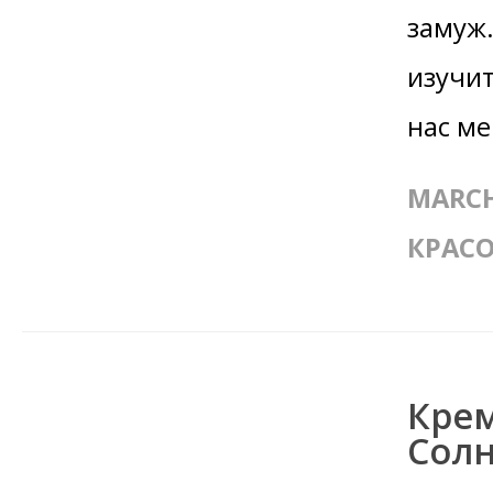
замуж.
изучит
нас ме
MARCH
КРАСО
Крем
Сол