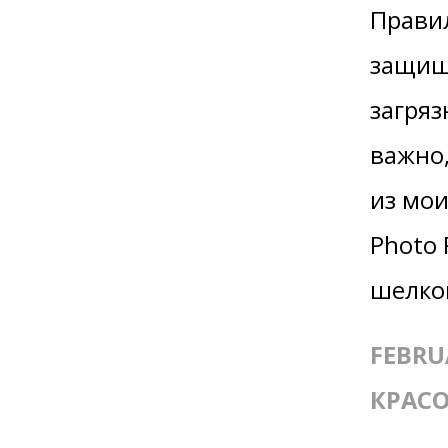
Прави
защища
загряз
важно,
из мо
Photo 
шелков
FEBRU
КРАСО