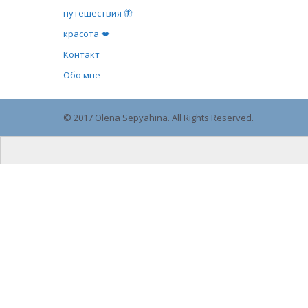
путешествия 🦋
красота 💋
Контакт
Обо мне
© 2017 Olena Sepyahina. All Rights Reserved.